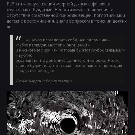
Работа – визуализация «черной дыры» в физике и
«пустоты» в буддизме. Непостижимость явления, и
отсутствие собственной природы вещей, поглотили мои
детские воспоминания, зияли вопросом в течении долгих
лет.
«…начав исследовать себя, нашел там лишь
клубок взглядов, мыслей и ощущений –
и никакого эго или «я», которые бы этот клубок связывали.
Неуютно
осознавать что дома никогда никого и не было. Но, по
словам буддистов, этот страх – всего-навсего прелюдия
к радости свободы.»
Дуглас Хардинг: Религии мира