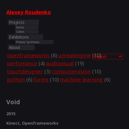
Alexey Roudenko
Projects
Forms
Colors
Exhibitions
Process Synthesis
About
openframeworks
(8)
unrealengine
(10)
perfomance
(4)
audiovisual
(19)
touchdesigner
(3)
computervision
(10)
python
(6)
forms
(10)
machine learning
(6)
Void
2015
Kinect, Openframeworks