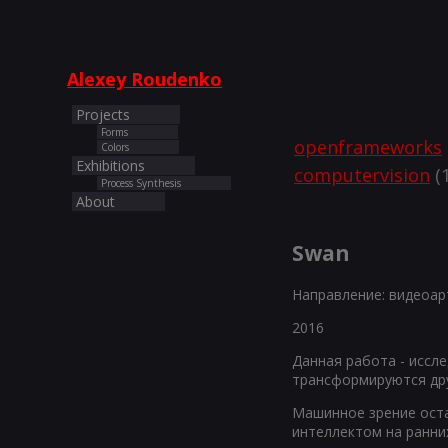
Alexey Roudenko
Projects
Forms
openframeworks
Colors
Exhibitions
computervision
(1
Process Synthesis
About
Swan
Направление: видеоар
2016
Данная работа - иссл
трансформируются дру
Машинное зрение оста
интеллектом на ранних