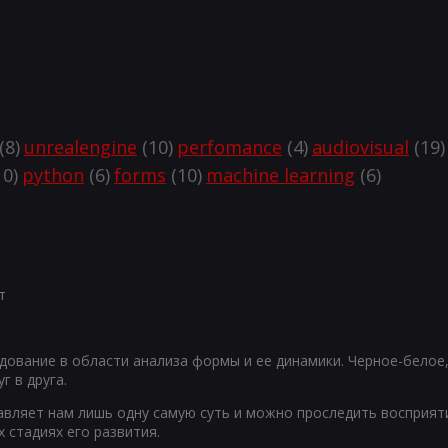
(8)
unrealengine
(10)
perfomance
(4)
audiovisual
(19)
0)
python
(6)
forms
(10)
machine learning
(6)
т
едование в области анализа формы и ее динамики. Черное-белое
г в друга.
вляет нам лишь одну самую суть и можно проследить восприят
 стадиях его развития.